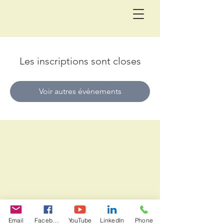
Les inscriptions sont closes
Voir autres événements
Email
Facebook
YouTube
LinkedIn
Phone
© 2020. Crée par Florence Spire,
avec Mouvements Sonores